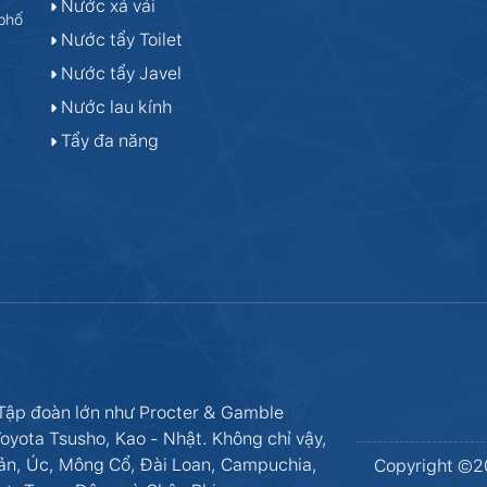
Nước xả vải
phố
Nước tẩy Toilet
Nước tẩy Javel
Nước lau kính
Tẩy đa năng
 Tập đoàn lớn như Procter & Gamble
oyota Tsusho, Kao - Nhật. Không chỉ vậy,
ản, Úc, Mông Cổ, Đài Loan, Campuchia,
Copyright ©20